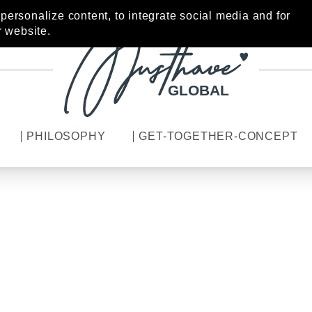
ersonalize content, to integrate social media and for
r website.
GLOBAL
PHILOSOPHY
GET-TOGETHER-CONCEPT