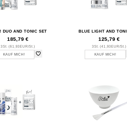
 DUO AND TONIC SET
BLUE LIGHT AND TON
185,79 €
125,79 €
3St. (61,93EUR/St.)
3St. (41,93EUR/St.)
KAUF MICH!
KAUF MICH!