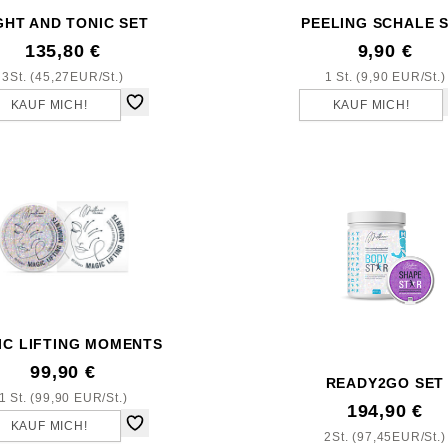
GHT AND TONIC SET
PEELING SCHALE 
135,80 €
9,90 €
3St. (45,27EUR/St.)
1 St. (9,90 EUR/St.)
KAUF MICH!
KAUF MICH!
IC LIFTING MOMENTS
99,90 €
READY2GO SET
1 St. (99,90 EUR/St.)
194,90 €
KAUF MICH!
2St. (97,45EUR/St.)