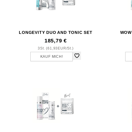
LONGEVITY DUO AND TONIC SET
WOW!
185,79 €
3St. (61,93EUR/St.)
KAUF MICH!