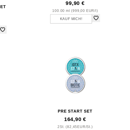
99,90 €
SET
100.00 ml (999,00 EUR/l)
KAUF MICH!
PRE START SET
164,90 €
2St. (82,45EUR/St.)