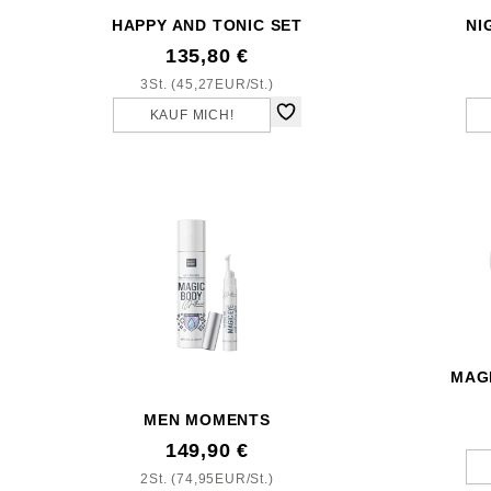
HAPPY AND TONIC SET
NI
135,80 €
3St. (45,27EUR/St.)
KAUF MICH!
MAG
MEN MOMENTS
149,90 €
2St. (74,95EUR/St.)