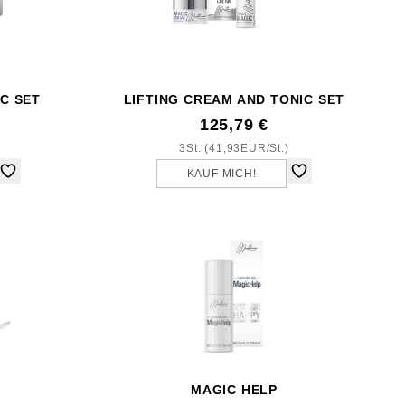
IC SET
LIFTING CREAM AND TONIC SET
125,79 €
3St. (41,93EUR/St.)
KAUF MICH!
MAGIC HELP